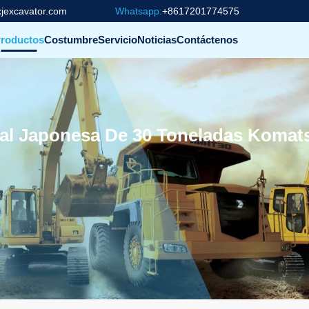
jexcavator.com
Whatsapp:
+8617201774575
roductos
Costumbre
Servicio
Noticias
Contáctenos
al Japonesa De 30 Toneladas Komat