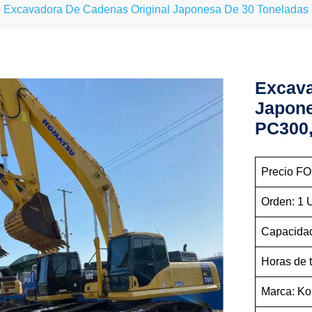
Excavadora De Cadenas Original Japonesa De 30 Tonelada
Excava
Japone
PC300
Precio FO
Orden: 1
Capacidad
Horas de 
Marca: K