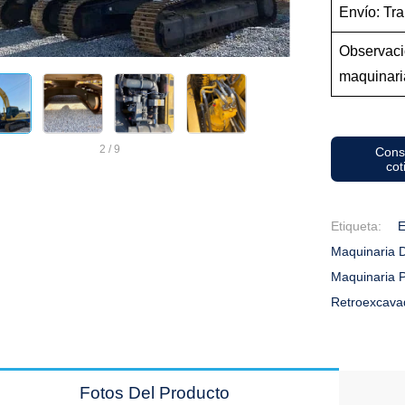
Envío: Tra
Observaci
maquinari
2
/
9
Cons
cot
Etiqueta:
E
Maquinaria 
Maquinaria 
Retroexcav
Fotos Del Producto