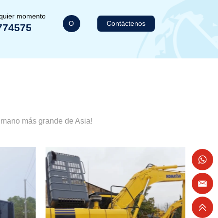
lquier momento
O
Contáctenos
774575
a mano más grande de Asia!