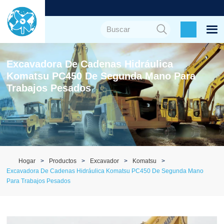
Excavadora De Cadenas Hidráulica
Komatsu PC450 De Segunda Mano Para
Trabajos Pesados
Hogar
Productos
Excavador
Komatsu
Excavadora De Cadenas Hidráulica Komatsu PC450 De Segunda Mano
Para Trabajos Pesados