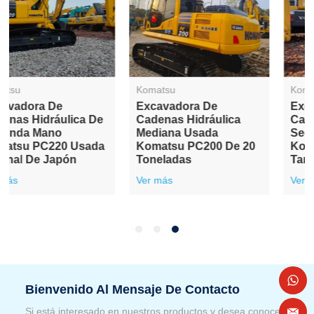
Komatsu
Komatsu
Excavadora De
Venta De Excavadora
Cadenas Hidráulica De
Hidráulica De Segunda
Segunda Mano
Mano Komatsu PC160
Komatsu PC110 De
De 16 Toneladas De
Tamaño Pequeño
Tamaño Mediano
Ver más
Ver más
Bienvenido Al Mensaje De Contacto
Si está interesado en nuestros productos y desea conocer