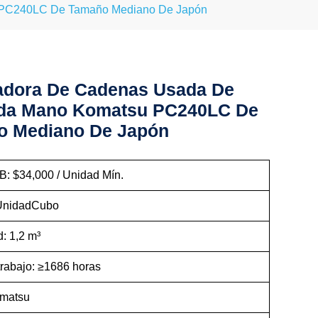
 PC240LC De Tamaño Mediano De Japón
adora De Cadenas Usada De
da Mano Komatsu PC240LC De
o Mediano De Japón
B: $34,000 / Unidad Mín.
 UnidadCubo
: 1,2 m³
trabajo: ≥1686 horas
omatsu