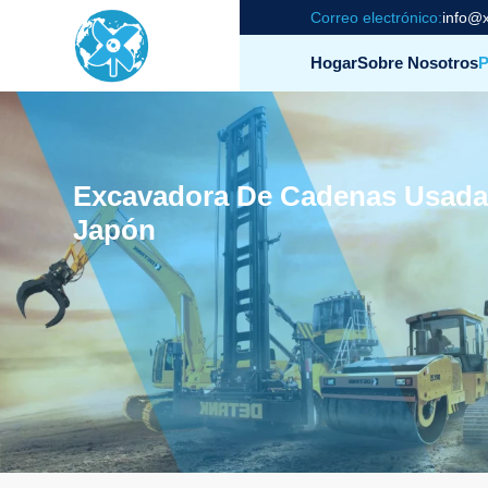
Correo electrónico:
info@x
Hogar
Sobre Nosotros
P
Excavadora De Cadenas Usad
Japón