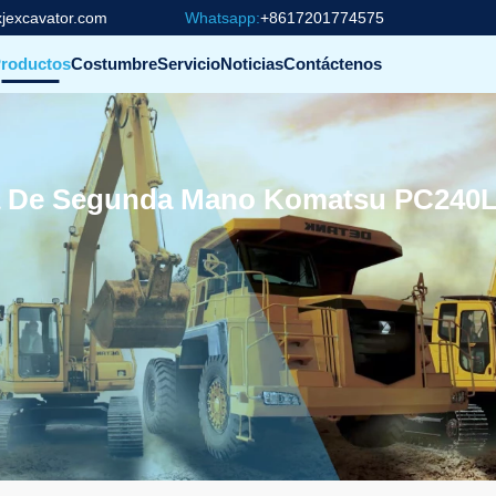
jexcavator.com
Whatsapp:
+8617201774575
roductos
Costumbre
Servicio
Noticias
Contáctenos
a De Segunda Mano Komatsu PC240