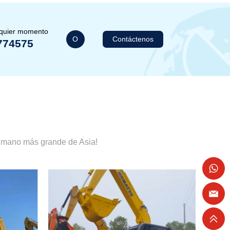
lquier momento
O
Contáctenos
774575
a mano más grande de Asia!