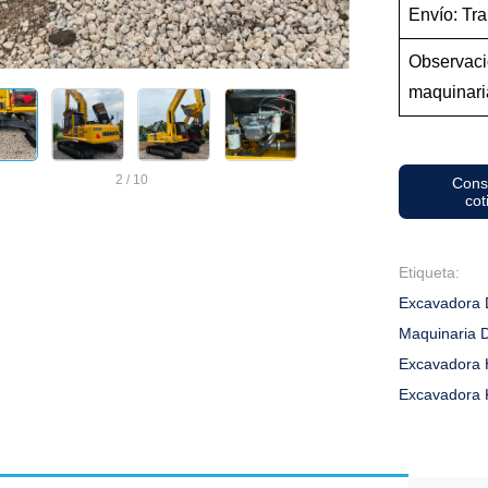
Envío: Tra
Observaci
maquinari
2
/
10
Cons
cot
Etiqueta:
Excavadora 
Maquinaria 
Excavadora 
Excavadora