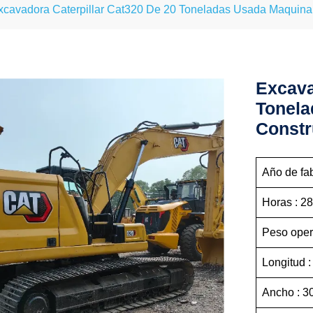
xcavadora Caterpillar Cat320 De 20 Toneladas Usada Maquin
Excava
Tonela
Const
Año de fab
Hora
Peso oper
Longitud :
Ancho : 