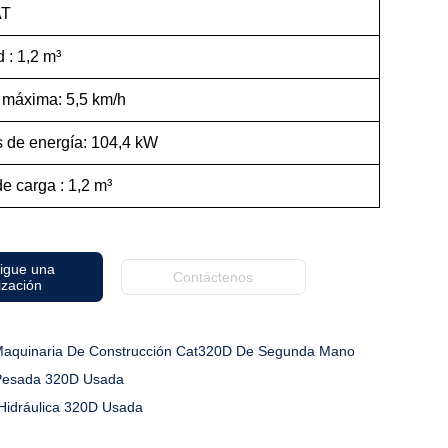
AT
 : 1,2 m³
 máxima: 5,5 km/h
s de energía: 104,4 kW
e carga : 1,2 m³
igue una
Contáctenos
ización
aquinaria De Construcción Cat320D De Segunda Mano
Pesada 320D Usada
Hidráulica 320D Usada