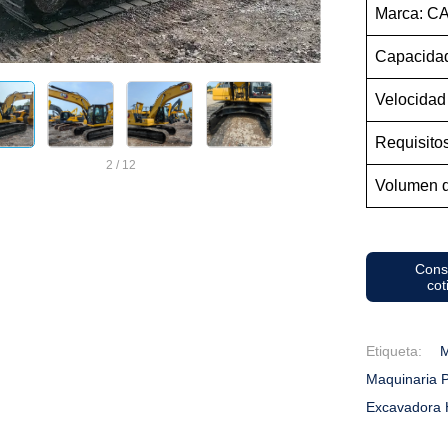
Marca: C
Capacidad
Velocidad
Requisito
2
/
12
Volumen d
Cons
cot
Etiqueta:
M
Maquinaria 
Excavadora 