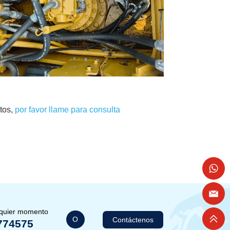
tos,
por favor llame para consulta
lquier momento
O
Contáctenos
774575