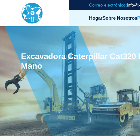
Correo electrónico:
info@x
Hogar
Sobre Nosotros
P
Excavadora Caterpillar Cat32
Mano