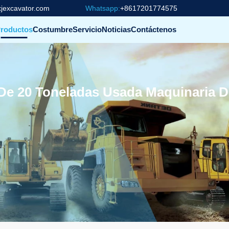
jexcavator.com
Whatsapp:
+8617201774575
roductos
Costumbre
Servicio
Noticias
Contáctenos
0 De 20 Toneladas Usada Maquinaria