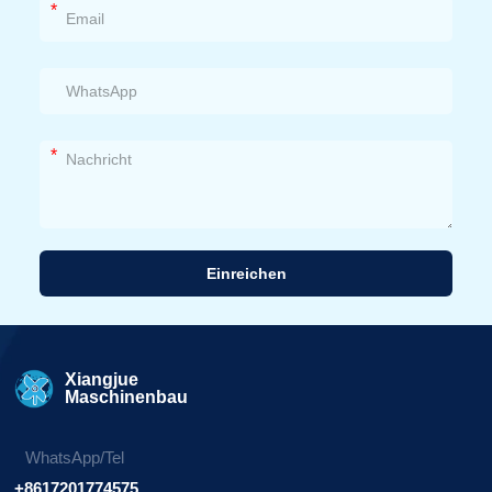
*
*
Einreichen
Alternative:
Xiangjue
Maschinenbau
WhatsApp/Tel
+8617201774575