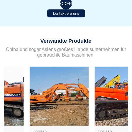
ODER
kontaktiere uns
Verwandte Produkte
China und sogar Asiens größtes Handelsunternehmen für
gebrauchte Baumaschinen!
Doosan
Doosan