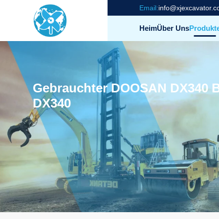
Email:
info@xjexcavator.
Heim
Über Uns
Produkt
Gebrauchter DOOSAN DX340 Ba
DX340