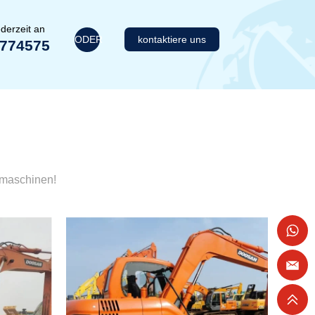
derzeit an
ODER
kontaktiere uns
1774575
umaschinen!