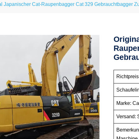
al Japanischer Cat-Raupenbagger Cat 329 Gebrauchtbagger Z
Origin
Raupen
Gebrau
Richtpreis
Schaufelin
Marke: Ca
Versand: S
Bemerkung
Maschine