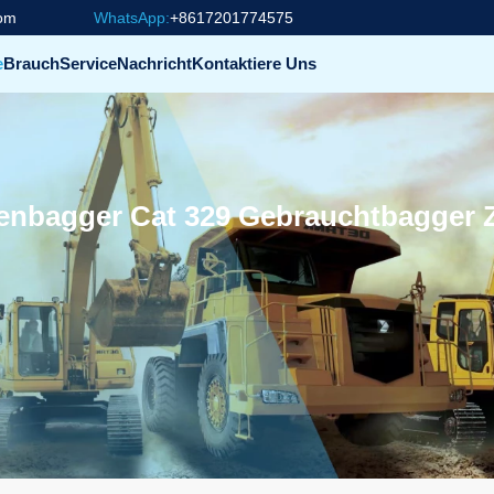
com
WhatsApp:
+8617201774575
e
Brauch
Service
Nachricht
Kontaktiere Uns
penbagger Cat 329 Gebrauchtbagger 