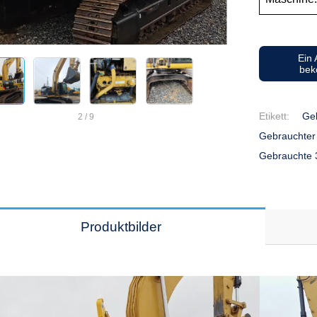
Ein
be
Etikett:
Ge
2
/
9
Gebrauchter
Gebrauchte
Produktbilder