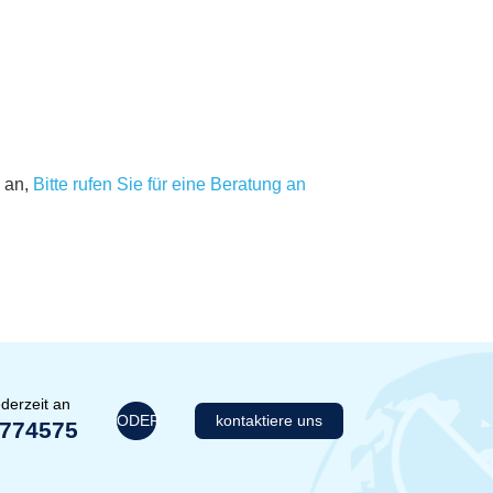
 an,
Bitte rufen Sie für eine Beratung an
derzeit an
ODER
kontaktiere uns
1774575