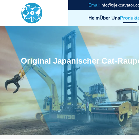
Email:
info@xjexcavator.
Heim
Über Uns
Produkt
Original Japanischer Cat-Rau