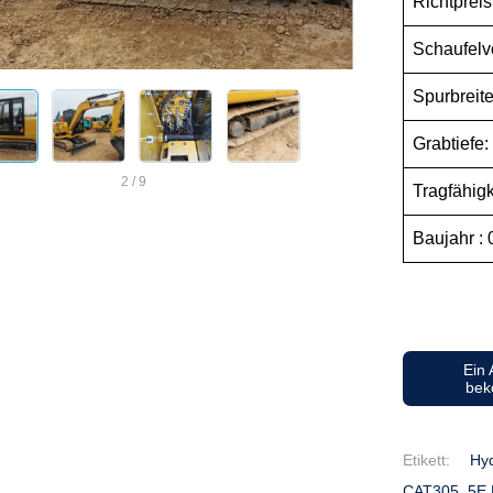
Richtpreis
Schauf
Spurbreit
Grabtiefe
2
/
9
Tragfähigk
Baujahr :
Ein
be
Etikett:
Hyd
CAT305..5E