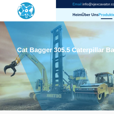
Email:
info@xjexcavator.
Heim
Über Uns
Produkt
Cat Bagger 305.5 Caterpillar 