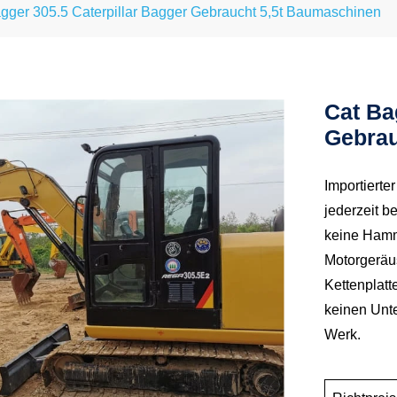
gger 305.5 Caterpillar Bagger Gebraucht 5,5t Baumaschinen
Cat Ba
Gebrau
Importierte
jederzeit b
keine Hamme
Motorgeräus
Kettenplat
keinen Unt
Werk.