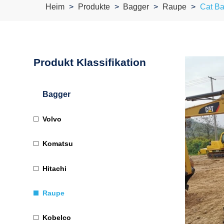
Heim
Produkte
Bagger
Raupe
Cat Ba
Produkt Klassifikation
Bagger
Volvo
Komatsu
Hitachi
Raupe
Kobelco