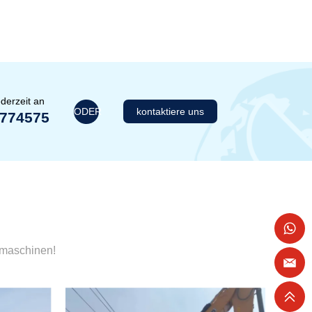
derzeit an
ODER
kontaktiere uns
1774575
umaschinen!