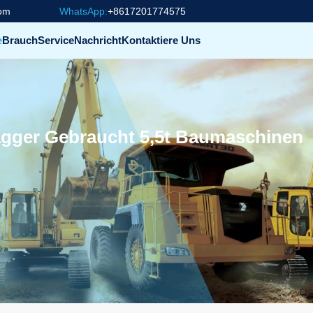
com
WhatsApp:
+8617201774575
e
Brauch
Service
Nachricht
Kontaktiere Uns
Bagger Gebraucht 5,5t Baumaschinen