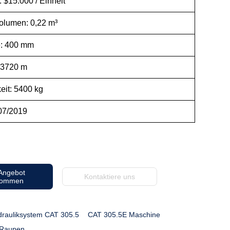
: $15.000 / Einheit
elvolumen: 0,22 m³
e: 400 mm
: 3720 m
eit: 5400 kg
 07/2019
 Angebot
Kontaktiere uns
kommen
rauliksystem CAT 305.5
CAT 305.5E Maschine
 Raupen