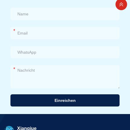
*
*
Einreichen
Alternative:
Xiangjue