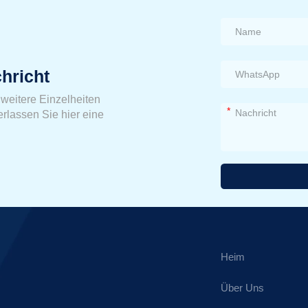
hricht
weitere Einzelheiten
*
erlassen Sie hier eine
Alternative:
Heim
Über Uns