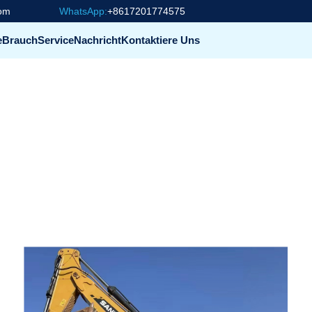
com
WhatsApp:
+8617201774575
e
Brauch
Service
Nachricht
Kontaktiere Uns