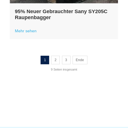
95% Neuer Gebrauchter Sany SY205C
Raupenbagger
Mehr sehen
1
2
3
Ende
9 Seiten insgesamt