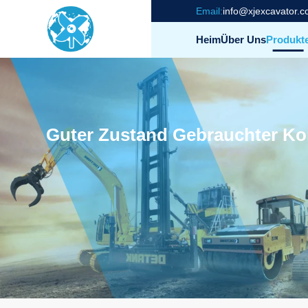
Email:
info@xjexcavator.
Heim
Über Uns
Produkt
Guter Zustand Gebrauchter Ko