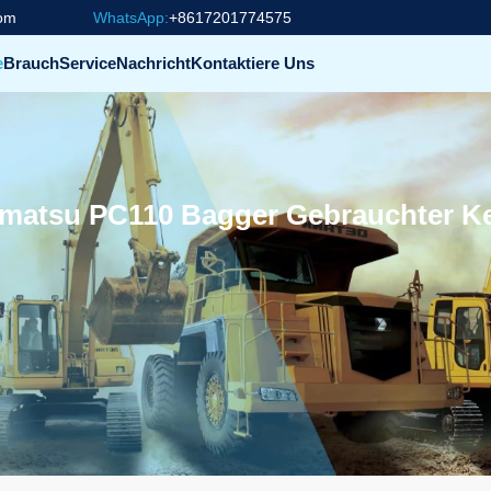
com
WhatsApp:
+8617201774575
e
Brauch
Service
Nachricht
Kontaktiere Uns
matsu PC110 Bagger Gebrauchter Ke