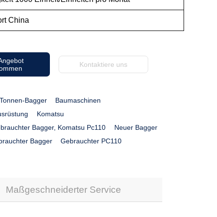
ort China
 Angebot
Kontaktiere uns
kommen
-Tonnen-Bagger
Baumaschinen
usrüstung
Komatsu
brauchter Bagger, Komatsu Pc110
Neuer Bagger
rauchter Bagger
Gebrauchter PC110
Maßgeschneiderter Service