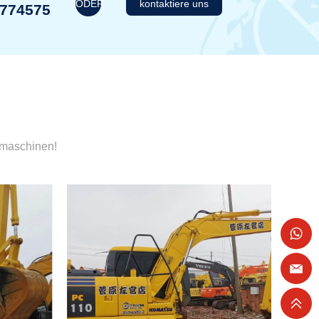
ODER
kontaktiere uns
1774575
umaschinen!