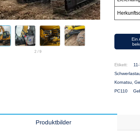
Herkunfts
Ein
be
2
/
9
Etikett:
11
Schwerlasta
Komatsu, Ge
PC110
Geb
Produktbilder