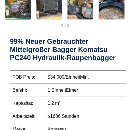
2
/
8
99% Neuer Gebrauchter
Mittelgroßer Bagger Komatsu
PC240 Hydraulik-Raupenbagger
FOB Preis:
$34.000/EinheitMin.
Befehl:
1 EinheitEimer
Kapazität:
1,2 m³
Arbeitszeit:
≥1686 Stunden
Marke:
Komatsu