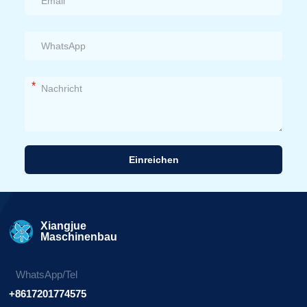
*
Einreichen
Alternative:
Xiangjue
Maschinenbau
WhatsApp/Tel
+8617201774575