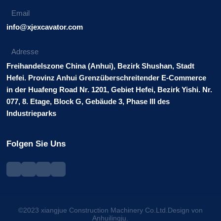
Email
info@xjexcavator.com
Adresse
Freihandelszone China (Anhui), Bezirk Shushan, Stadt
Hefei. Provinz Anhui Grenzüberschreitender E-Commerce
in der Huafeng Road Nr. 1201, Gebiet Hefei, Bezirk Yishi. Nr.
077, 8. Etage, Block G, Gebäude 3, Phase III des
Industrieparks
Folgen Sie Uns
©2023 xiangjue Construction Machinery Co.Ltd.Design von
Anhuilingju.