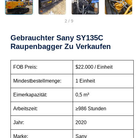
2
/
9
Gebrauchter Sany SY135C
Raupenbagger Zu Verkaufen
FOB Preis:
$22.000 / Einheit
Mindestbestellmenge:
1 Einheit
Eimerkapazität:
0,5 m³
Arbeitszeit:
≥986 Stunden
Jahr:
2020
Marke:
Sany