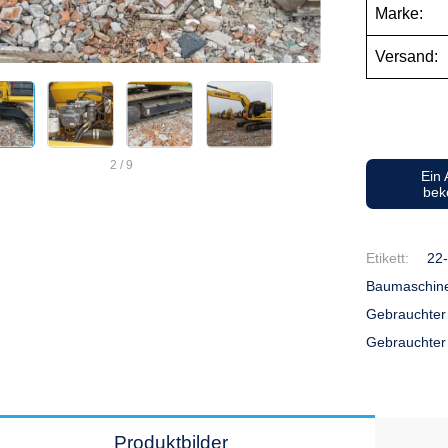
Marke:
Versand:
2
/
9
Ein
be
Etikett:
22
Baumaschin
Gebrauchter
Gebrauchte
Produktbilder