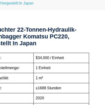
ergestellt In Japan
chter 22-Tonnen-Hydraulik-
nbagger Komatsu PC220,
tellt In Japan
:
$34.000 / Einheit
stellmenge:
1 Einheit
zität:
1 m³
:
≥1688 Stunden
2020