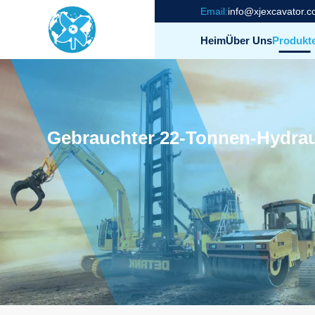
Email:
info@xjexcavator.
Heim
Über Uns
Produkt
Gebrauchter 22-Tonnen-Hydrau