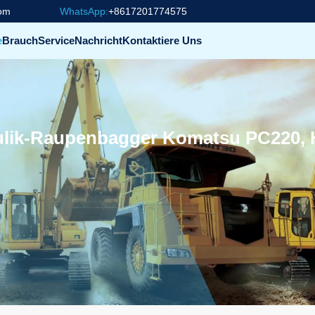
com
WhatsApp:
+8617201774575
e
Brauch
Service
Nachricht
Kontaktiere Uns
lik-Raupenbagger Komatsu PC220, He