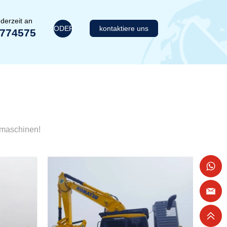
derzeit an
ODER
kontaktiere uns
1774575
umaschinen!