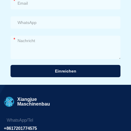
*
*
Einreichen
Alternative:
Xiangjue
Maschinenbau
WhatsApp/Tel
+8617201774575