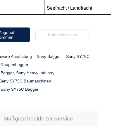
Seefracht / Landfracht
 Angebot
Kontaktiere uns
kommen
hwere Ausrüstung
Sany Bagger
Sany SY75C
 Raupenbagger
 Bagger, Sany Heavy Industry
 Sany SY75C Baumaschinen
 Sany SY75C Bagger
Maßgeschneiderter Service