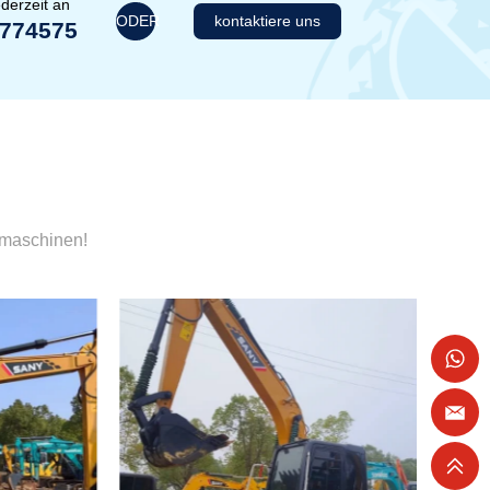
derzeit an
ODER
kontaktiere uns
1774575
umaschinen!