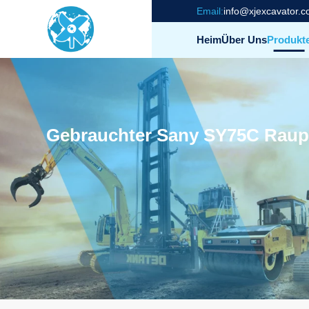
Email:
info@xjexcavator.
Heim
Über Uns
Produkt
Gebrauchter Sany SY75C Raup