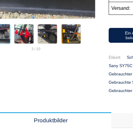
Versand:
Ein
be
2
/
10
Etikett:
Sc
Sany SY75C
Gebrauchter
Gebrauchte
Gebrauchter
Produktbilder