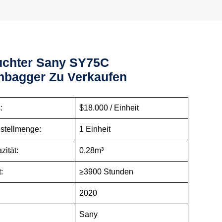
uchter Sany SY75C
bagger Zu Verkaufen
s:
$18.000 / Einheit
stellmenge:
1 Einheit
zität:
0,28m³
:
≥3900 Stunden
2020
Sany