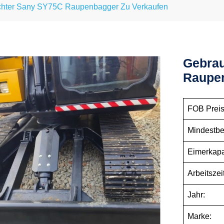
hter Sany SY75C Raupenbagger Zu Verkaufen
Gebra
Raupen
FOB Prei
Mindestbe
Eimerkapa
Arbeitszeit
Jahr:
Marke: