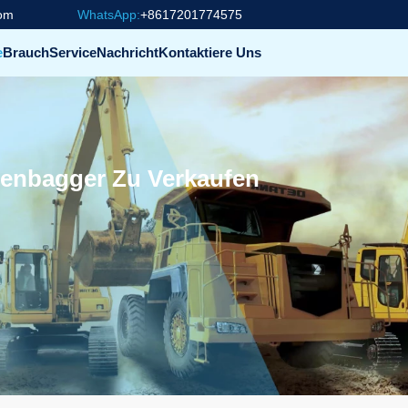
com
WhatsApp:
+8617201774575
e
Brauch
Service
Nachricht
Kontaktiere Uns
enbagger Zu Verkaufen