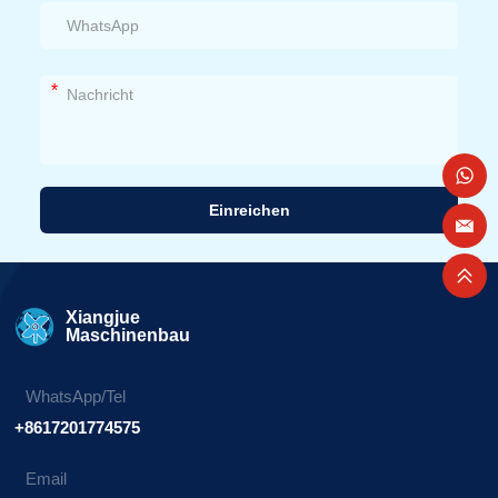
*
Einreichen
Alternative:
Xiangjue
Maschinenbau
WhatsApp/Tel
+8617201774575
Email