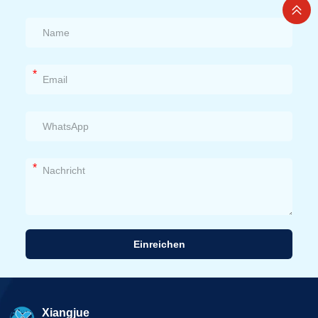
*
*
Einreichen
Alternative:
Xiangjue