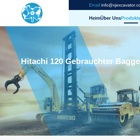
Email:
info@xjexcavator.
Heim
Über Uns
Produkt
Hitachi 120 Gebrauchter Bagge