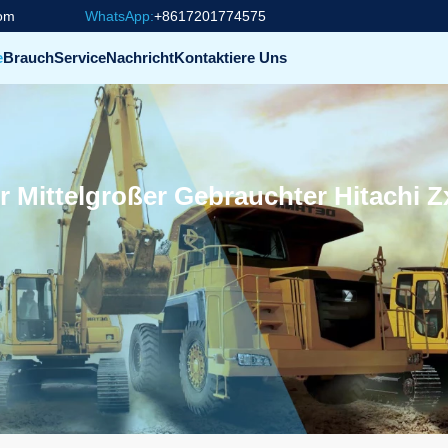
com
WhatsApp:
+8617201774575
e
Brauch
Service
Nachricht
Kontaktiere Uns
r Mittelgroßer Gebrauchter Hitachi 