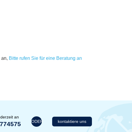
 an,
Bitte rufen Sie für eine Beratung an
derzeit an
ODER
kontaktiere uns
1774575