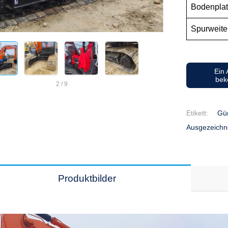
Bodenpla
Spurweit
Ein
be
2
/
9
Etikett:
Gün
Ausgezeichn
Produktbilder