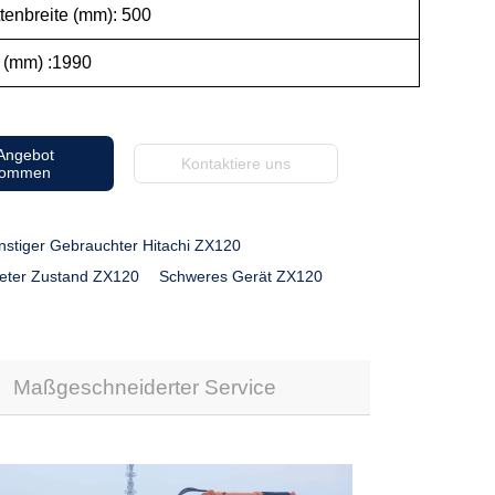
ttenbreite (mm): 500
e (mm) :1990
 Angebot
Kontaktiere uns
kommen
stiger Gebrauchter Hitachi ZX120
eter Zustand ZX120
Schweres Gerät ZX120
Maßgeschneiderter Service