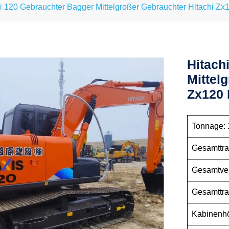
i 120 Gebrauchter Bagger Mittelgroßer Gebrauchter Hitachi Zx
Hitach
Mittel
Zx120
Tonnage
Gesamttr
Gesamtve
Gesamttr
Kabine