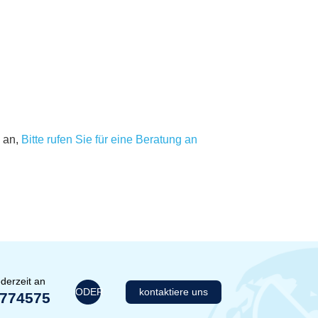
 an,
Bitte rufen Sie für eine Beratung an
derzeit an
ODER
kontaktiere uns
1774575