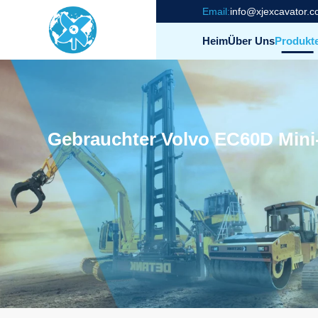
Email:
info@xjexcavator.
Heim
Über Uns
Produkt
Gebrauchter Volvo EC60D Min