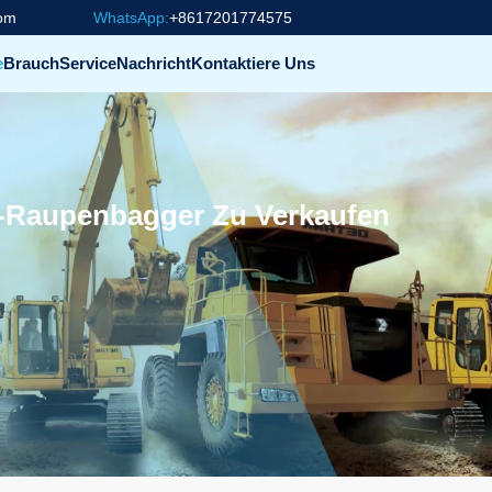
com
WhatsApp:
+8617201774575
e
Brauch
Service
Nachricht
Kontaktiere Uns
i-Raupenbagger Zu Verkaufen