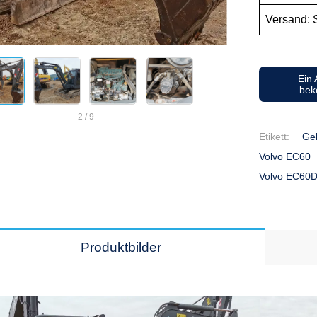
Versand: S
Ein
be
2
/
9
Etikett:
Ge
Volvo EC60
Volvo EC60D
Produktbilder