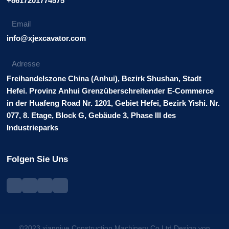
+8617201774575
Email
info@xjexcavator.com
Adresse
Freihandelszone China (Anhui), Bezirk Shushan, Stadt
Hefei. Provinz Anhui Grenzüberschreitender E-Commerce
in der Huafeng Road Nr. 1201, Gebiet Hefei, Bezirk Yishi. Nr.
077, 8. Etage, Block G, Gebäude 3, Phase III des
Industrieparks
Folgen Sie Uns
©2023 xiangjue Construction Machinery Co.Ltd.Design von