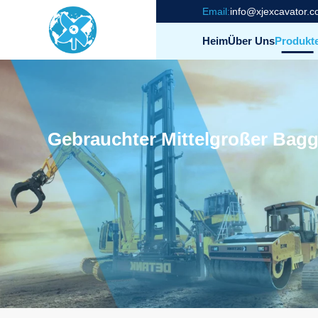
Email:
info@xjexcavator.
Heim
Über Uns
Produkt
Gebrauchter Mittelgroßer Bagg