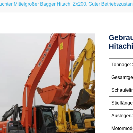
chter Mittelgroßer Bagger Hitachi Zx200, Guter Betriebszusta
Gebrau
Hitach
Tonnag
Gesamt
Schaufe
Stiellä
Ausleg
Motormo