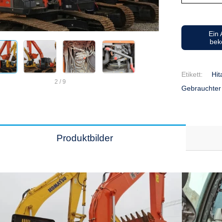
Ein
be
Etikett:
Hi
2
/
9
Gebrauchter 
Produktbilder