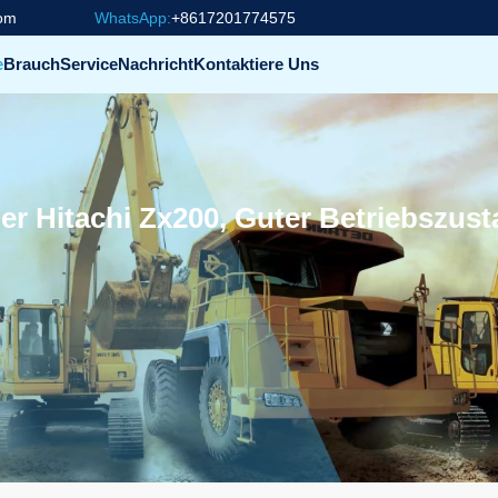
com
WhatsApp:
+8617201774575
e
Brauch
Service
Nachricht
Kontaktiere Uns
er Hitachi Zx200, Guter Betriebszus