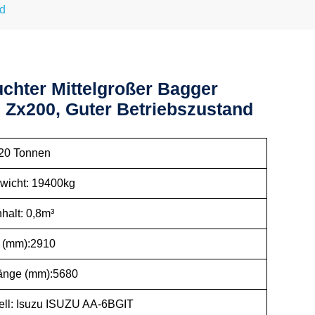
nd
chter Mittelgroßer Bagger
i Zx200, Guter Betriebszustand
e: 20 Tonnen
gewicht: 19400kg
linhalt: 0,8m³
nge (mm):2910
erlänge (mm):5680
dell: Isuzu ISUZU AA-6BGIT