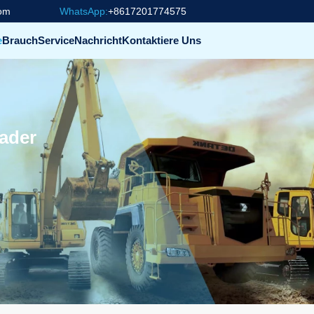
com
WhatsApp:
+8617201774575
e
Brauch
Service
Nachricht
Kontaktiere Uns
ader