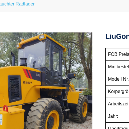
auchter Radlader
LiuGon
FOB Preis
Minibestel
Modell Nr.
Körpergrö
Arbeitszeit
Jahr:
Übertragu