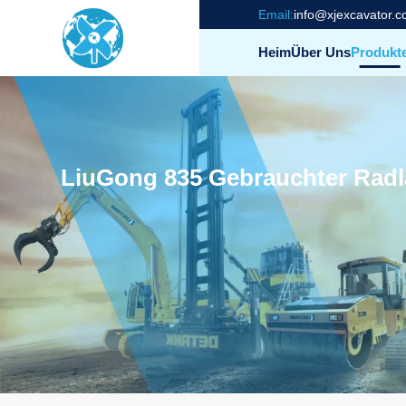
Email:
info@xjexcavator.
Heim
Über Uns
Produkt
LiuGong 835 Gebrauchter Radl