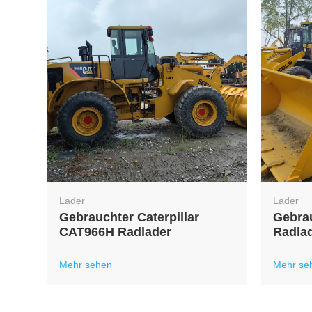
Lader
Lader
er
Gebrauchter Caterpillar
Gebra
CAT966H Radlader
Radla
Mehr sehen
Mehr se