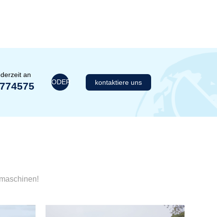
derzeit an
ODER
kontaktiere uns
1774575
umaschinen!