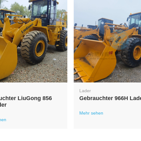
Lader
uchter LiuGong 856
Gebrauchter 966H Lad
der
Mehr sehen
hen