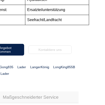
nst:
Ersatzteilunterstützung
Seefracht/Landfracht
 Angebot
Kontaktiere uns
kommen
uGong835
Lader
LangerKönig
LongKing855B
 Lader
Maßgeschneiderter Service