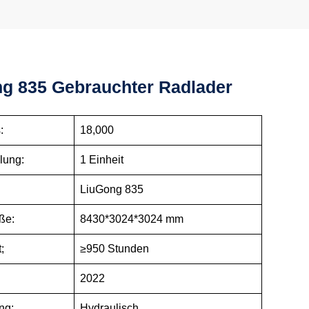
g 835 Gebrauchter Radlader
:
18,000
lung:
1 Einheit
LiuGong 835
ße:
8430*3024*3024 mm
;
≥950 Stunden
2022
ng:
Hydraulisch