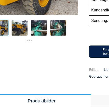
Kundendie
Sendung:
2
/
7
Ein
be
Etikett:
Li
Gebrauchter
Produktbilder