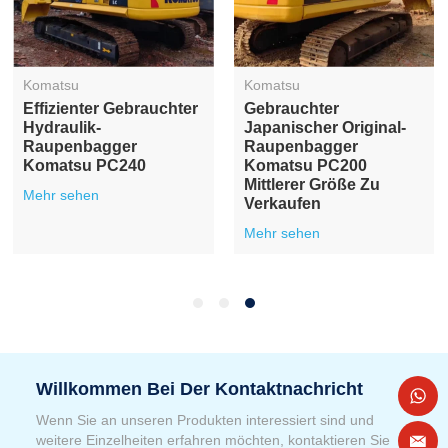
Komatsu
Komatsu
Effizienter Gebrauchter
Gebrauchter
Hydraulik-
Japanischer Original-
Raupenbagger
Raupenbagger
Komatsu PC240
Komatsu PC200
Mittlerer Größe Zu
Mehr sehen
Verkaufen
Mehr sehen
Willkommen Bei Der Kontaktnachricht
Wenn Sie an unseren Produkten interessiert sind und
weitere Einzelheiten erfahren möchten, kontaktieren Sie