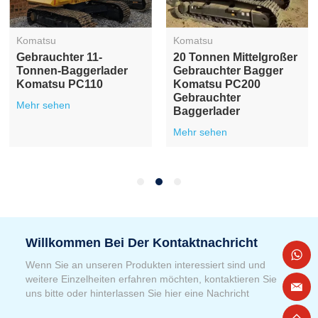
Komatsu
Komatsu
Originaler Gebrauchter
Gebrauchter Großer
Komatsu PC220 Aus
Komatsu PC350
Japan, Gebrauchter
Hydraulik-
Hydraulischer
Raupenbagger Aus
Raupenbagger
Zweiter Hand
Mehr sehen
Mehr sehen
Willkommen Bei Der Kontaktnachricht
Wenn Sie an unseren Produkten interessiert sind und
weitere Einzelheiten erfahren möchten, kontaktieren Sie
uns bitte oder hinterlassen Sie hier eine Nachricht