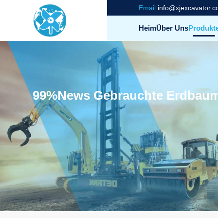
Email:
info@xjexcavator.
Heim
Über Uns
Produkt
99%news Gebrauchte Erdbaum