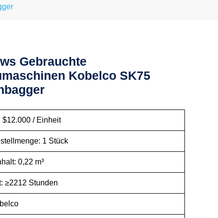
gger
ws Gebrauchte
umaschinen Kobelco SK75
nbagger
 $12.000 / Einheit
stellmenge: 1 Stück
halt: 0,22 m³
it: ≥2212 Stunden
belco