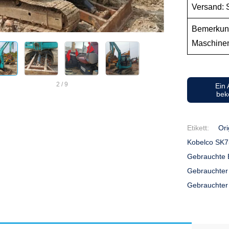
Versand: S
Bemerkung
Maschinen
2
/
9
Ein
be
Etikett:
Ori
Kobelco SK
Gebrauchte 
Gebrauchter
Gebrauchter