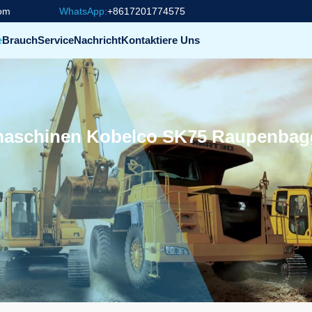
com
WhatsApp:
+8617201774575
e
Brauch
Service
Nachricht
Kontaktiere Uns
aschinen Kobelco SK75 Raupenbag