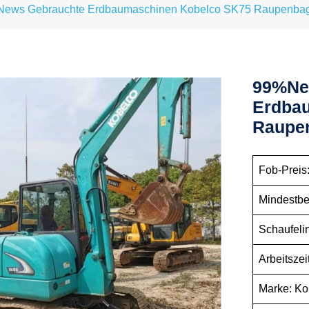
ews Gebrauchte Erdbaumaschinen Kobelco SK75 Raupenba
99%ne
Erdba
Raupe
Fob-Preis:
Mindestbe
Schaufelin
Arbeitsze
Marke: Ko