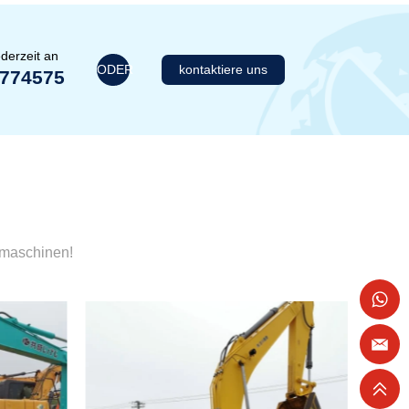
derzeit an
ODER
kontaktiere uns
1774575
umaschinen!