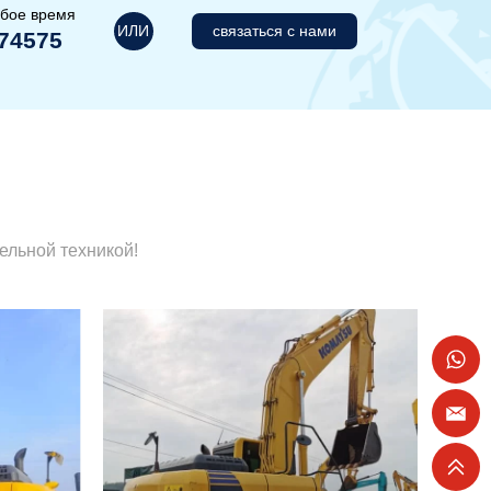
юбое время
ИЛИ
связаться с нами
74575
ельной техникой!