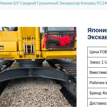
Япония Б/у Средний Гусеничный Экскаватор Komatsu PC2
Япони
Экска
Цена FOB:
Заказ: 1 
Вместимос
Рабочее 
Бренд: К
Доставка