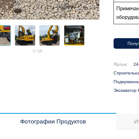
Примечан
оборудова
Получ
2
/
10
Ярлык:
24
Строительн
Подержанны
Экскаватор
Фотографии Продуктов
И