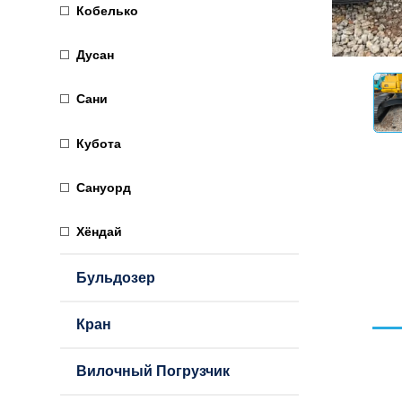
Кобелько
Дусан
Сани
Кубота
Сануорд
Хёндай
Бульдозер
Кран
Вилочный Погрузчик