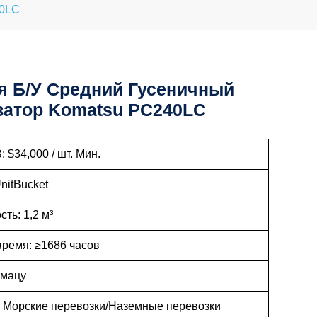
40LC
я Б/у Средний Гусеничный
ватор Komatsu PC240LC
 $34,000 / шт. Мин.
UnitBucket
ть: 1,2 м³
время: ≥1686 часов
омацу
: Морские перевозки/Наземные перевозки