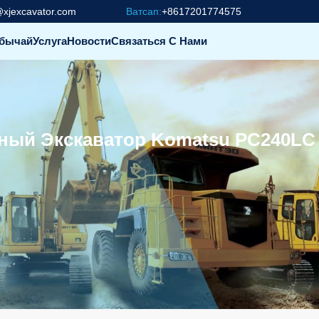
@xjexcavator.com
Ватсап:
+8617201774575
бычай
Услуга
Новости
Связаться С Нами
чный Экскаватор Komatsu PC240LC