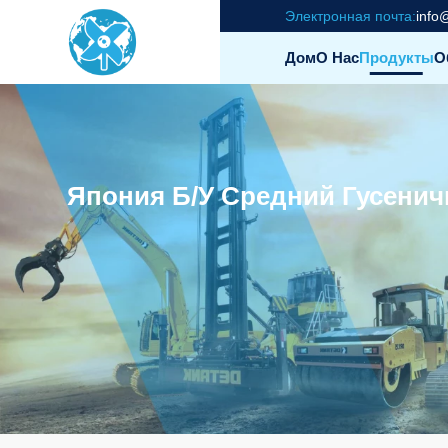
Электронная почта:
info
Дом
О Нас
Продукты
О
Япония Б/у Средний Гусени