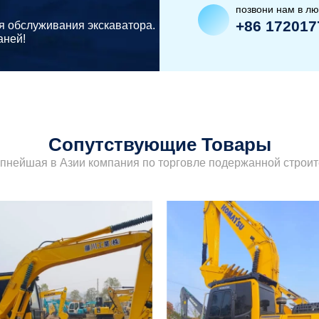
позвони нам в л
+86 172017
я обслуживания экскаватора.
аней!
Сопутствующие Товары
упнейшая в Азии компания по торговле подержанной строит