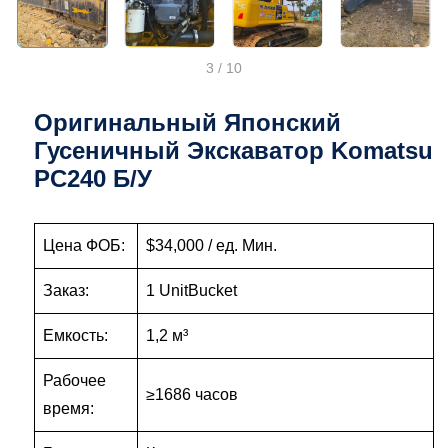
3
/
10
Оригинальный Японский
Гусеничный Экскаватор Komatsu
PC240 Б/у
Цена ФОБ:
$34,000 / ед. Мин.
Заказ:
1 UnitBucket
Емкость:
1,2 м³
Рабочее
≥1686 часов
время: