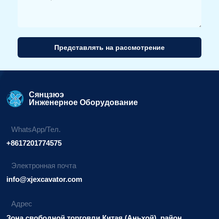
Представлять на рассмотрение
Альтернативный
вариант:
Сянцзюэ
Инженерное Оборудование
WhatsApp/Тел.
+8617201774575
Электронная почта
info@xjexcavator.com
Адрес
Зона свободной торговли Китая (Аньхой), район