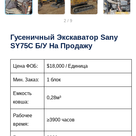
2
/
9
Гусеничный Экскаватор Sany
SY75C Б/у На Продажу
Цена ФОБ:
$18,000 / Единица
Мин. Заказ:
1 блок
Емкость
0,28м³
ковша:
Рабочее
≥3900 часов
время: