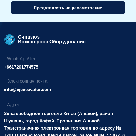
Представлять на рассмотрение
Альтернативный
вариант:
Сянцзюэ
Инженерное Оборудование
WhatsApp/Тел.
+8617201774575
Электронная почта
info@xjexcavator.com
Адрес
Зона свободной торговли Китая (Аньхой), район
Шушань, город Хэфэй. Провинция Аньхой.
Трансграничная электронная торговля по адресу №
1201 Huafeng Road, район Хэфэй, район Иши. № 077, 8