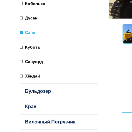
Кобелько
Дусан
Сани
Кубота
Сануорд
Хёндай
Бульдозер
Кран
Вилочный Погрузчик