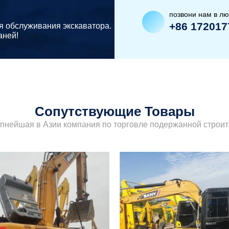
позвони нам в л
+86 172017
я обслуживания экскаватора.
аней!
Сопутствующие Товары
упнейшая в Азии компания по торговле подержанной строит