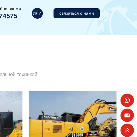
юбое время
ИЛИ
связаться с нами
74575
ельной техникой!