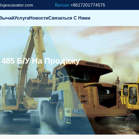
@xjexcavator.com
Ватсап:
+8617201774575
бычай
Услуга
Новости
Связаться С Нами
 485 Б/у На Продажу