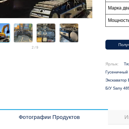
Марка дв
Мощность
Получ
2
/
9
Ярлык:
Тя
Гусеничный 
Экскаватор 
Б/у Sany 48
Фотографии Продуктов
И