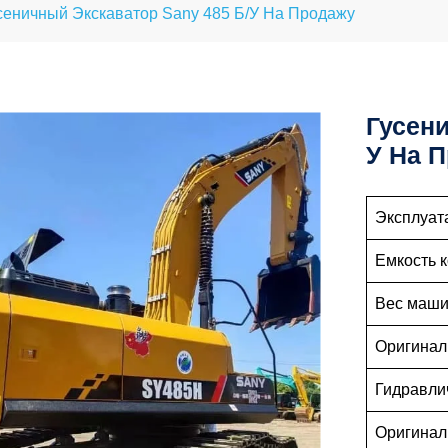
сеничный Экскаватор Sany 485 Б/у На Продажу
Гусени
У На 
Эксплуат
Емкость к
Вес маши
Оригинал
Гидравли
Оригинал