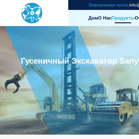
Электронная почта:
info
Дом
О Нас
Продукты
О
Гусеничный Экскаватор Sany