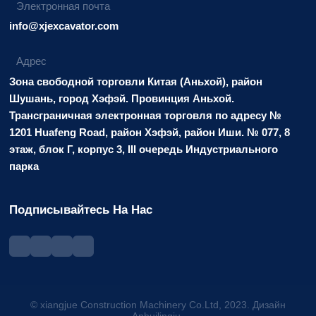
Электронная почта
info@xjexcavator.com
Адрес
Зона свободной торговли Китая (Аньхой), район
Шушань, город Хэфэй. Провинция Аньхой.
Трансграничная электронная торговля по адресу №
1201 Huafeng Road, район Хэфэй, район Иши. № 077, 8
этаж, блок Г, корпус 3, III очередь Индустриального
парка
Подписывайтесь На Нас
© xiangjue Construction Machinery Co.Ltd, 2023. Дизайн
Anhuilingju.