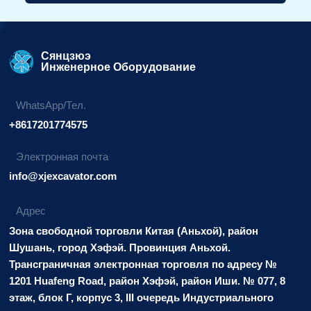
Альтернативный
вариант:
Сянцзюэ
Инженерное Оборудование
WhatsApp/Тел.
+8617201774575
Электронная почта
info@xjexcavator.com
Адрес
Зона свободной торговли Китая (Аньхой), район
Шушань, город Хэфэй. Провинция Аньхой.
Трансграничная электронная торговля по адресу №
1201 Huafeng Road, район Хэфэй, район Иши. № 077, 8
этаж, блок Г, корпус 3, III очередь Индустриального