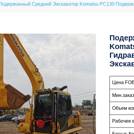
Подержанный Средний Экскаватор Komatsu PC130 Подержа
Подер
Komat
Гидра
Экска
Цена FOB:
Мин.заказ
Объем ков
Рабочее 
Бренд: К