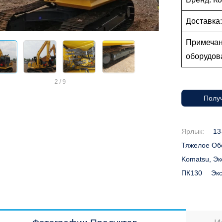
Доставка
Примечан
оборудо
2
/
9
Получ
Ярлык:
13
Тяжелое Об
Komatsu, Эк
ПК130
Экс