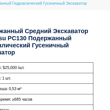
нный Гидравлический Гусеничный Экскаватор
жанный Средний Экскаватор
su PC130 Подержанный
влический Гусеничный
ватор
 $25,000 /шт.
: 1 шт.
ша: 0,53 м³
время: ≥685 часов
омацу