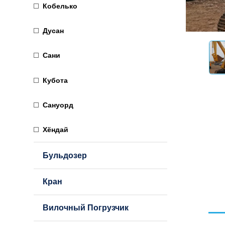
Кобелько
Дусан
Сани
Кубота
Сануорд
Хёндай
Бульдозер
Кран
Вилочный Погрузчик