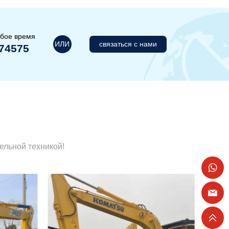
юбое время
ИЛИ
связаться с нами
74575
ельной техникой!