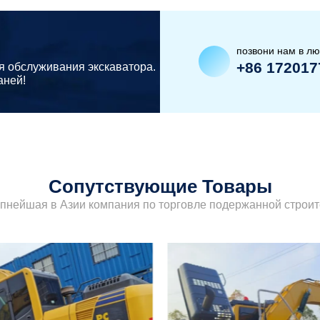
позвони нам в л
+86 172017
я обслуживания экскаватора.
аней!
Сопутствующие Товары
упнейшая в Азии компания по торговле подержанной строит