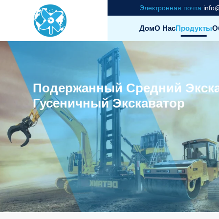
Электронная почта:
info
Дом
О Нас
Продукты
О
Подержанный Средний Экска
Гусеничный Экскаватор