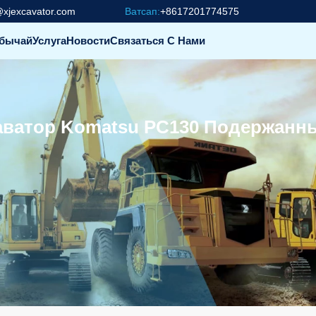
@xjexcavator.com
Ватсап:
+8617201774575
бычай
Услуга
Новости
Связаться С Нами
ватор Komatsu PC130 Подержанн