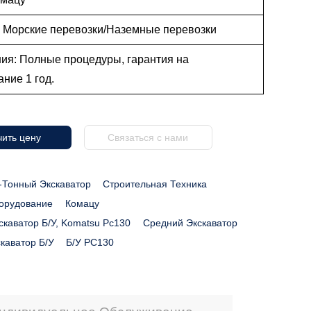
: Морские перевозки/Наземные перевозки
ия: Полные процедуры, гарантия на
вание 1 год.
ить цену
Связаться с нами
-Тонный Экскаватор
Строительная Техника
орудование
Комацу
скаватор Б/у, Komatsu Pc130
Средний Экскаватор
каватор Б/у
Б/у PC130