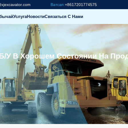
@xjexcavator.com
Ватсап:
+8617201774575
бычай
Услуга
Новости
Связаться С Нами
C Б/у В Хорошем Состоянии На Про