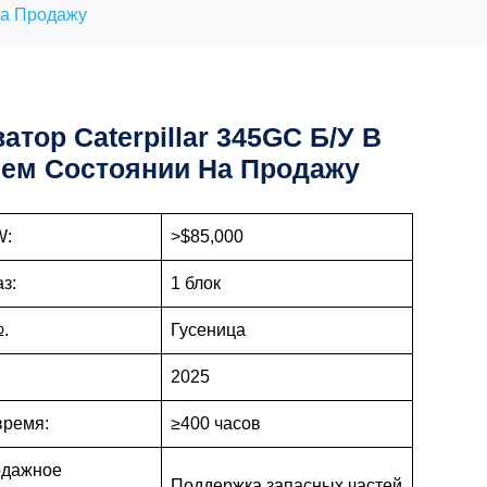
На Продажу
атор Caterpillar 345GC Б/у В
ем Состоянии На Продажу
W:
>$85,000
з:
1 блок
.
Гусеница
2025
время:
≥400 часов
одажное
Поддержка запасных частей