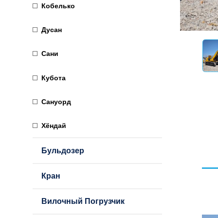
Кобелько
Дусан
Сани
Кубота
Сануорд
Хёндай
Бульдозер
Кран
Вилочный Погрузчик