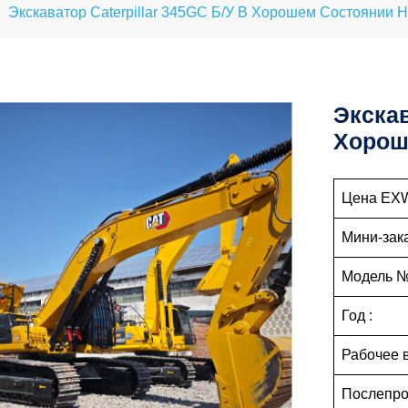
Экскаватор Caterpillar 345GC Б/у В Хорошем Состоянии 
Экскав
Хорош
Цена EX
Мини-зака
Модель №
Год :
Рабочее 
Послепр