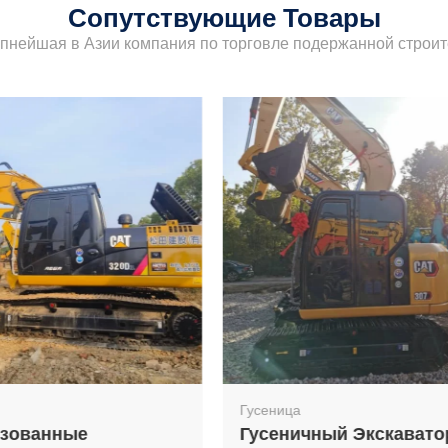
Сопутствующие Товары
упнейшая в Азии компания по торговле подержанной строит
а
Гусеница
ичный Экскаватор
20 Тонн Б/у Экскават