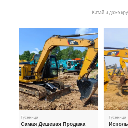
Китай и даже кр
Гусеница
Гусениц
а
Использованные
Гусен