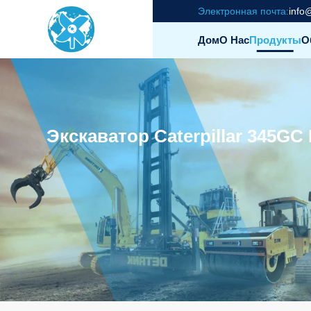
Электронная почта:
info
Дом
О Нас
Продукты
О
Экскаватор Caterpillar 345G