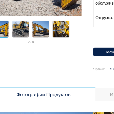
обслужив
Отгрузка:
2
/
8
Получ
Ярлык:
К
Фотографии Продуктов
И