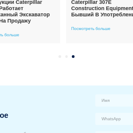
illar 307E
Cat320 Caterpillar Dig
ruction Equipment,
Бывшая В Употребле
й В Употреблении
Строительная Техник
еть больше
Посмотреть больше
ое