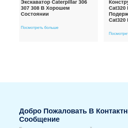
06
Конструкции Caterpillar
Caterp
Cat320 Работает
Const
Подержанный Экскаватор
Бывши
Cat320 На Продажу
Посмотр
Посмотреть больше
Добро Пожаловать В Контактн
Сообщение