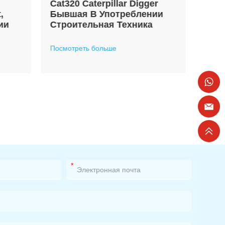
ger
Гусеничный Экскаватор
нии
Cat, Б/у, Cat 329,
а
Подержанный Экскаватор
На Продажу
Посмотреть больше
*