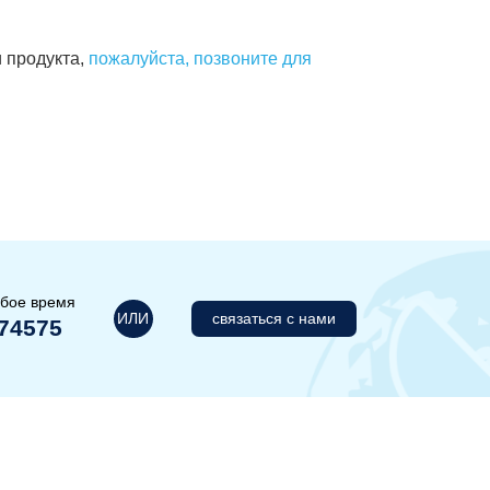
 продукта,
пожалуйста, позвоните для
юбое время
ИЛИ
связаться с нами
74575