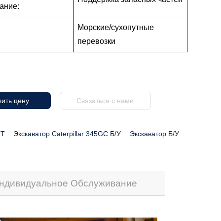
ание:
Морские/сухопутные
перевозки
ить цену
Связаться с нами
ОТ
Экскаватор Caterpillar 345GC Б/у
Экскаватор Б/у
ндивидуальное Обслуживание