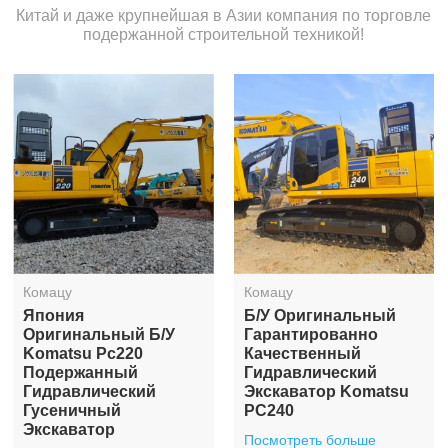
Китай и даже крупнейшая в Азии компания по торговле
подержанной строительной техникой!
Комацу
Комацу
20-Тонный
Хорошее Состояние
Подержанный
Б/у Экскаватор
Экскаватор Komatsu
Komatsu PC240
PC200, Б/у, Средний
Средний Гусеничный
Гидравлический
На Продажу
Гусеничный
Посмотреть больше
Экскаватор