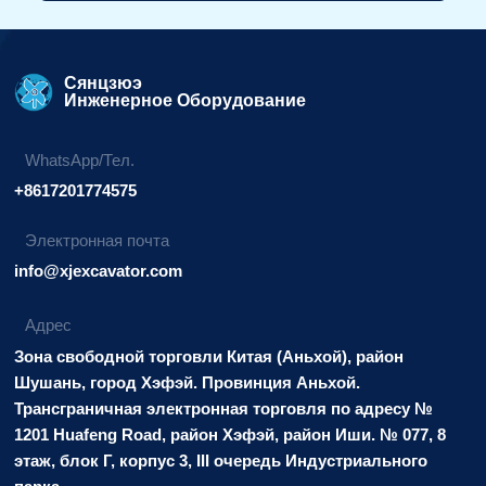
Альтернативный
вариант:
Сянцзюэ
Инженерное Оборудование
WhatsApp/Тел.
+8617201774575
Электронная почта
info@xjexcavator.com
Адрес
Зона свободной торговли Китая (Аньхой), район
Шушань, город Хэфэй. Провинция Аньхой.
Трансграничная электронная торговля по адресу №
1201 Huafeng Road, район Хэфэй, район Иши. № 077, 8
этаж, блок Г, корпус 3, III очередь Индустриального