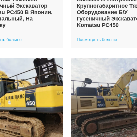
ичный Экскаватор
Крупногабаритное Тя
u PC450 В Японии,
Оборудование Б/у
нальный, На
Гусеничный Экскават
жу
Komatsu PC450
еть больше
Посмотреть больше