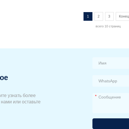
1
2
3
Коне
всего 10 страниц
ое
ите узнать более
*
 нами или оставьте