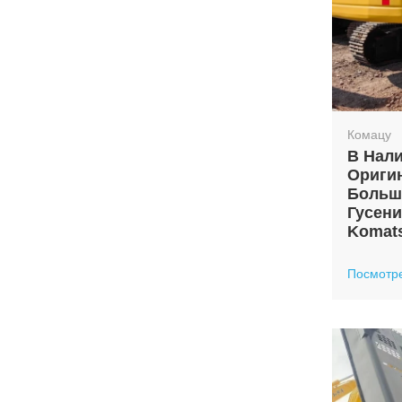
Комацу
В Нал
Ориги
Больш
Гусен
Komats
Посмотр