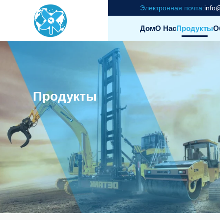
Электронная почта:
info
Дом
О Нас
Продукты
О
Продукты