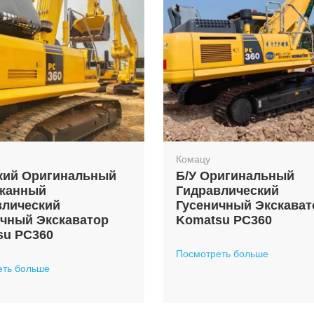
Комацу
кий Оригинальный
Б/у Оригинальный
жанный
Гидравлический
влический
Гусеничный Экскават
ичный Экскаватор
Komatsu PC360
su PC360
Посмотреть больше
еть больше