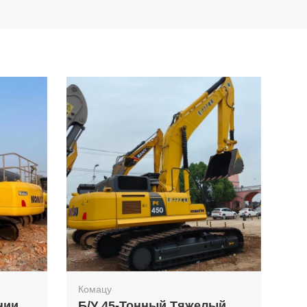
Комацу
нии
Б/у 45-Тонный Тяжелый