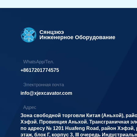
Сянцзюэ
Инженерное Оборудование
WhatsApp/Тел.
+8617201774575
Электронная почта
info@xjexcavator.com
Адрес
Зона свободной торговли Китая (Аньхой), рай
Хэфэй. Провинция Аньхой. Трансграничная эл
по адресу № 1201 Huafeng Road, район Хэфэй, 
этаж, блок Г, корпус 3, III очередь Индустриаль