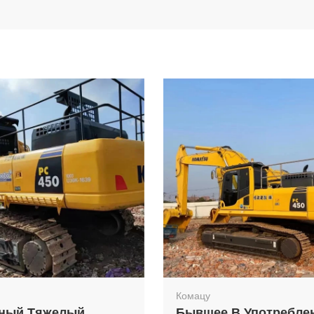
Комацу
нный Тяжелый
Бывшее В Употребле