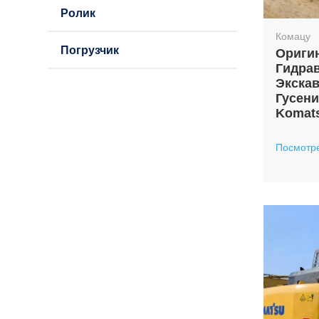
Ролик
Комацу
Погрузчик
Ориги
Гидра
Экскав
Гусен
Komat
Посмотр