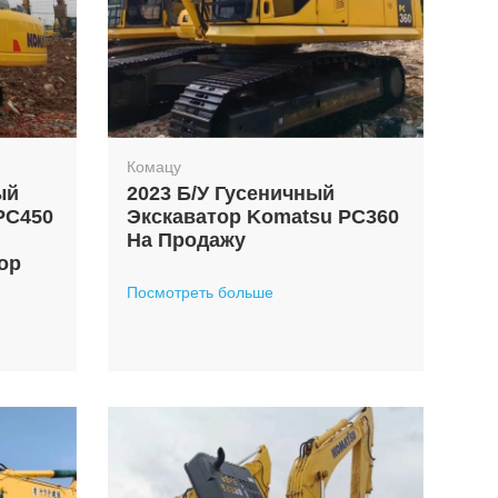
Комацу
ый
2023 Б/у Гусеничный
PC450
Экскаватор Komatsu PC360
На Продажу
ор
Посмотреть больше