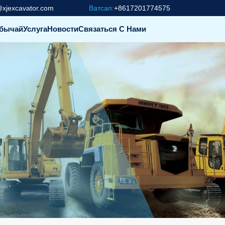
@xjexcavator.com
Ватсап:
+8617201774575
бычай
Услуга
Новости
Связаться С Нами