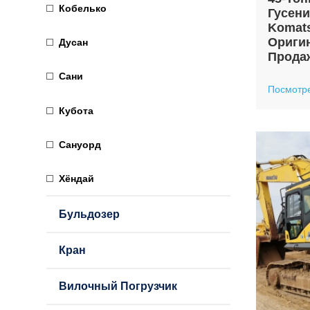
Кобелько
Гусен
Komats
Ориги
Дусан
Прода
Сани
Посмотр
Кубота
Сануорд
Хёндай
Бульдозер
Кран
Вилочный Погрузчик