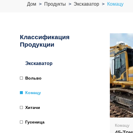
Дом
Продукты
Экскаватор
Комацу
Классификация
Продукции
Экскаватор
Вольво
Комацу
Хитачи
Гусеница
Комацу
45-То