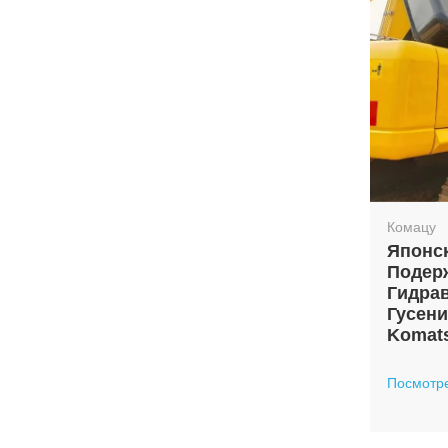
Комацу
Японс
Подер
Гидра
Гусен
Komat
Посмотр