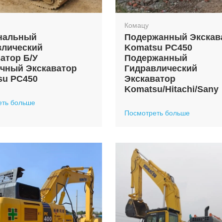
Комацу
нальный
Подержанный Экскав
влический
Komatsu PC450
атор Б/у
Подержанный
ичный Экскаватор
Гидравлический
su PC450
Экскаватор
Komatsu/hitachi/sany
еть больше
Посмотреть больше