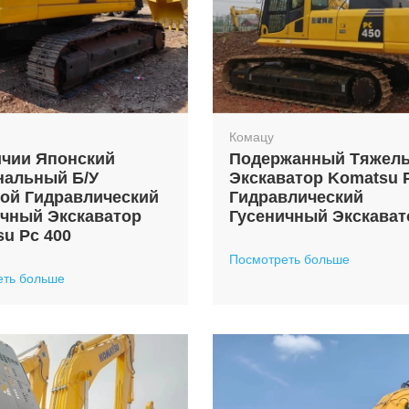
Комацу
ичии Японский
Подержанный Тяжел
нальный Б/у
Экскаватор Komatsu 
ой Гидравлический
Гидравлический
ичный Экскаватор
Гусеничный Экскават
u Pc 400
Посмотреть больше
еть больше