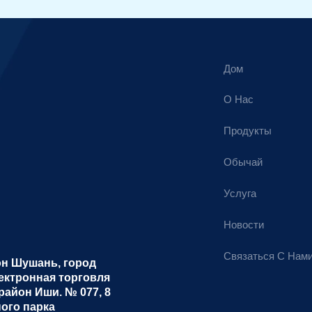
Альтернативный
вариант:
Дом
О Нас
Продукты
Обычай
Услуга
Новости
Связаться С Нам
он Шушань, город
ектронная торговля
район Иши. № 077, 8
ного парка