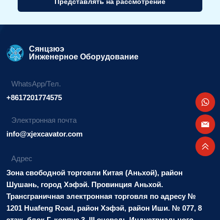
Представлять на рассмотрение
Альтернативный
вариант:
Сянцзюэ
Инженерное Оборудование
WhatsApp/Тел.
+8617201774575
Электронная почта
info@xjexcavator.com
Адрес
Зона свободной торговли Китая (Аньхой), район
Шушань, город Хэфэй. Провинция Аньхой.
Трансграничная электронная торговля по адресу №
1201 Huafeng Road, район Хэфэй, район Иши. № 077, 8
этаж, блок Г, корпус 3, III очередь Индустриального