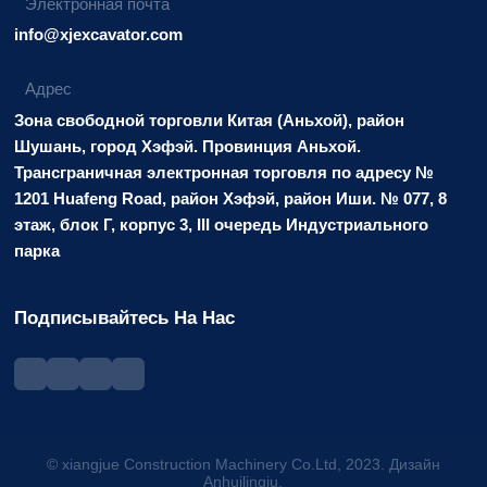
Электронная почта
info@xjexcavator.com
Адрес
Зона свободной торговли Китая (Аньхой), район
Шушань, город Хэфэй. Провинция Аньхой.
Трансграничная электронная торговля по адресу №
1201 Huafeng Road, район Хэфэй, район Иши. № 077, 8
этаж, блок Г, корпус 3, III очередь Индустриального
парка
Подписывайтесь На Нас
© xiangjue Construction Machinery Co.Ltd, 2023. Дизайн
Anhuilingju.