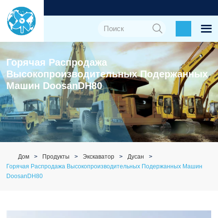
Горячая Распродажа
Высокопроизводительных Подержанных
Машин DoosanDH80
Дом
Продукты
Экскаватор
Дусан
Горячая Распродажа Высокопроизводительных Подержанных Машин
DoosanDH80