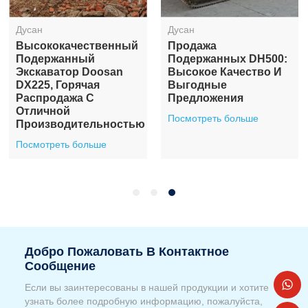
Дусан
Дусан
Высококачественный
Продажа
ого
Подержанный
Подержанных DH500:
Экскаватор Doosan
Высокое Качество И
DX225, Горячая
Выгодные
Распродажа С
Предложения
Отличной
Посмотреть больше
Производительностью
Посмотреть больше
Добро Пожаловать В Контактное
Сообщение
Если вы заинтересованы в нашей продукции и хотите
узнать более подробную информацию, пожалуйста,