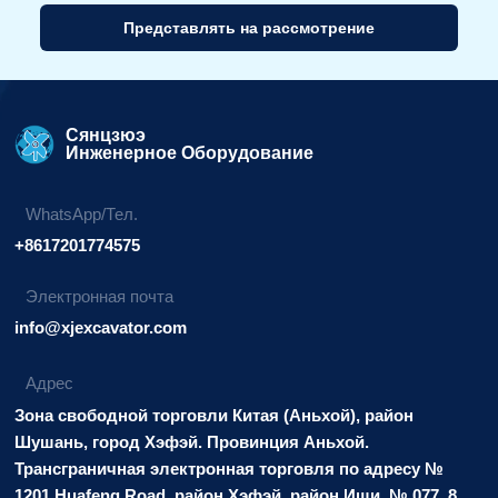
Представлять на рассмотрение
Альтернативный
вариант:
Сянцзюэ
Инженерное Оборудование
WhatsApp/Тел.
+8617201774575
Электронная почта
info@xjexcavator.com
Адрес
Зона свободной торговли Китая (Аньхой), район
Шушань, город Хэфэй. Провинция Аньхой.
Трансграничная электронная торговля по адресу №
1201 Huafeng Road, район Хэфэй, район Иши. № 077, 8