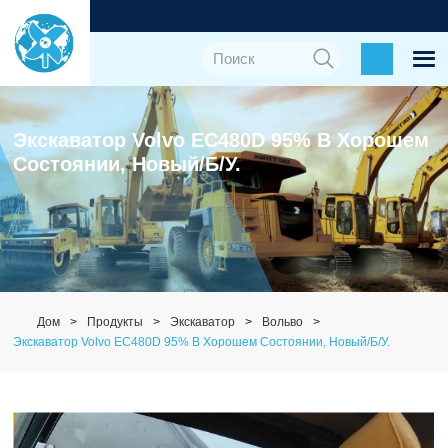
Экскаватор Volvo EC480D 95% В Хорошем
Состоянии, Новый/б/у.
Дом
Продукты
Экскаватор
Вольво
Экскаватор Volvo EC480D 95% В Хорошем Состоянии, Новый/б/у.