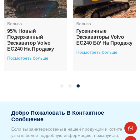
Вольво
Вольво
95% Новый
Гусеничные
Подержанный
Экскаваторы Volvo
Экскаватор Volvo
EC240 Б/у На Продажу
EC240 На Продажу
Посмотреть больше
Посмотреть больше
Добро Пожаловать В Контактное
Сообщение
Если вы заинтересованы в нашей продукции и хотите
узнать более подробную информацию, пожалуйста,