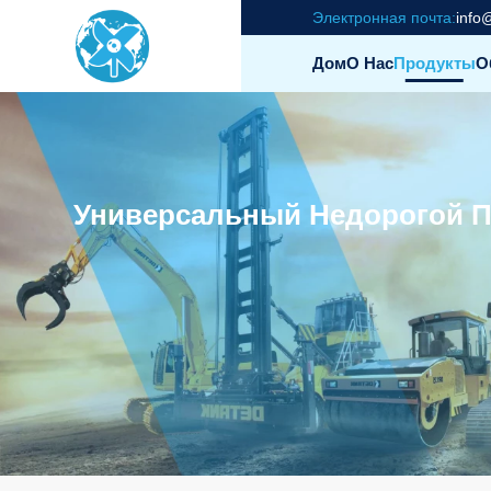
Электронная почта:
info
Дом
О Нас
Продукты
О
Универсальный Недорогой П