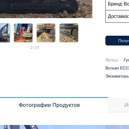
Бренд: В
Доставка
Получ
2
/
10
Ярлык:
Гу
Вольво EC2
Экскаваторы
Фотографии Продуктов
И