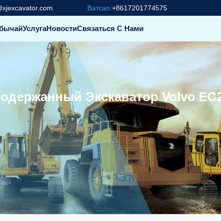
@xjexcavator.com
Ватсап:
+8617201774575
бычай
Услуга
Новости
Связаться С Нами
одержанный Экскаватор Volvo EC