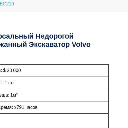
 EC210
рсальный Недорогой
жанный Экскаватор Volvo
: $ 23 000
: 1 шт.
вша: 1м³
время: ≥791 часов