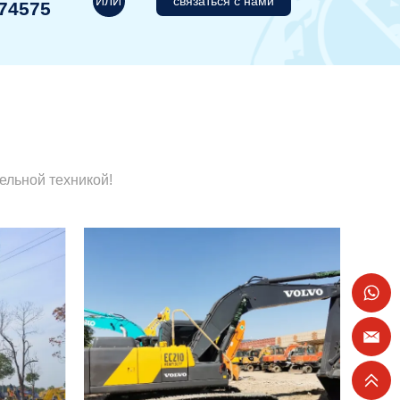
ИЛИ
связаться с нами
74575
ельной техникой!