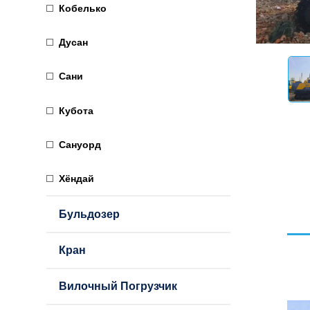
Кобелько
Дусан
Сани
Кубота
Сануорд
Хёндай
Бульдозер
Кран
Вилочный Погрузчик