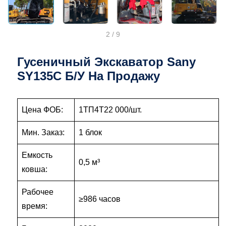
2
/
9
Гусеничный Экскаватор Sany
SY135C Б/у На Продажу
Цена ФОБ:
1ТП4Т22 000/шт.
Мин. Заказ:
1 блок
Емкость
0,5 м³
ковша:
Рабочее
≥986 часов
время: