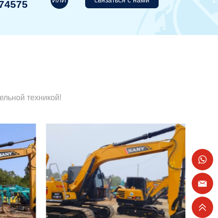
связаться с нами
74575
ельной техникой!