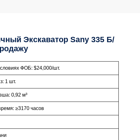
чный Экскаватор Sany 335 Б/
Продажу
а условиях ФОБ: $24,000/шт.
 Заказ: 1 шт.
м ковша: 0,92 м³
е время: ≥3170 часов
д: 2020
енд: Сани