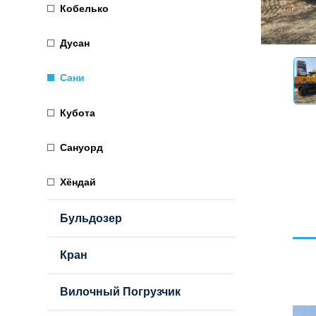
Кобелько
Дусан
Сани
Кубота
Сануорд
Хёндай
Бульдозер
Кран
Вилочный Погрузчик