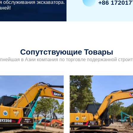
+86 172017
я обслуживания экскаватора.
аней!
Сопутствующие Товары
упнейшая в Азии компания по торговле подержанной строит