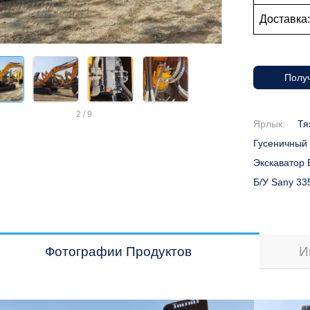
Доставка
Получ
2
/
9
Ярлык:
Тя
Гусеничный 
Экскаватор 
Б/у Sany 33
Фотографии Продуктов
И