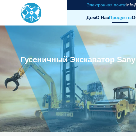
Электронная почта:
info
Дом
О Нас
Продукты
О
Гусеничный Экскаватор Sany