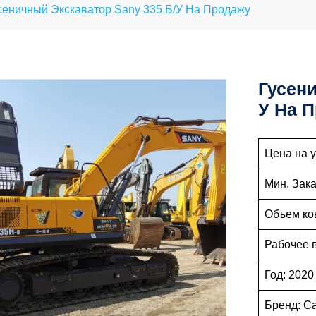
сеничный Экскаватор Sany 335 Б/у На Продажу
Гусени
У На 
Цена н
Мин.
Объе
Рабоче
Го
Бр