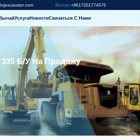
@xjexcavator.com
Ватсап:
+8617201774575
бычай
Услуга
Новости
Связаться С Нами
 335 Б/у На Продажу