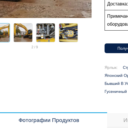
Доставка
Примечан
оборудова
2
/
9
Получ
Ярлык:
Ст
Японский О
Бывший В У
Гусеничный 
Фотографии Продуктов
И