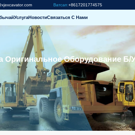
@xjexcavator.com
Ватсап:
+8617201774575
бычай
Услуга
Новости
Связаться С Нами
ка Оригинальное Оборудование Б/