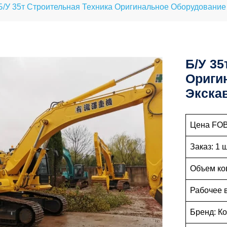
Б/у 35т Строительная Техника Оригинальное Оборудование
Б/у 35
Ориги
Экска
Цена FOB:
Заказ: 1 ш
Объем ков
Рабочее 
Бренд: К