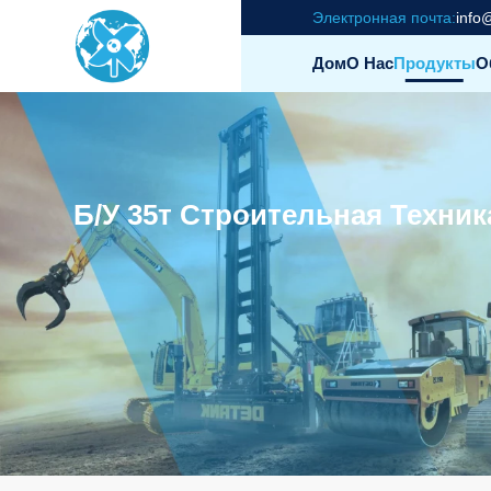
Электронная почта:
info
Дом
О Нас
Продукты
О
Б/у 35т Строительная Техни