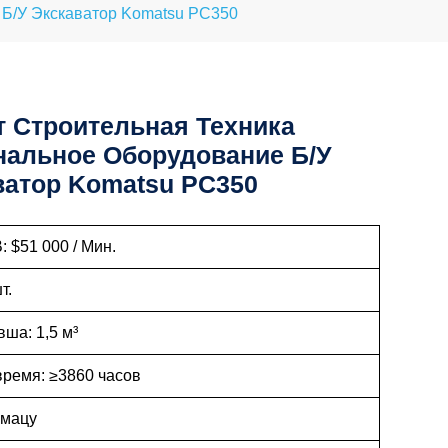
 Б/у Экскаватор Komatsu PC350
т Строительная Техника
нальное Оборудование Б/у
ватор Komatsu PC350
 $51 000 / Мин.
т.
ша: 1,5 м³
время: ≥3860 часов
омацу