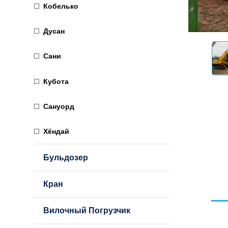
Кобелько
Дусан
Сани
Кубота
Сануорд
Хёндай
Бульдозер
Кран
Вилочный Погрузчик