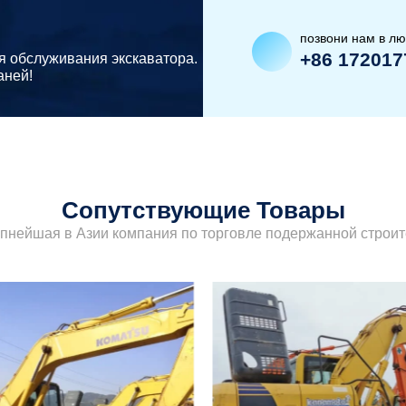
позвони нам в л
+86 172017
я обслуживания экскаватора.
аней!
Сопутствующие Товары
упнейшая в Азии компания по торговле подержанной строит