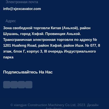
Электронная почта
info@xjexcavator.com
Адрес
Зона свободной торговли Китая (Аньхой), район
Шушань, город Хэфэй. Провинция Аньхой.
Трансграничная электронная торговля по адресу №
1201 Huafeng Road, район Хэфэй, район Иши. № 077, 8
этаж, блок Г, корпус 3, III очередь Индустриального
парка
Подписывайтесь На Нас
© xiangjue Construction Machinery Co.Ltd, 2023. Дизайн
Anhuilingju.