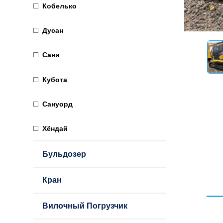
Кобелько
Дусан
Сани
Кубота
Сануорд
Хёндай
Бульдозер
Кран
Вилочный Погрузчик