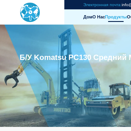
Электронная почта:
info
Дом
О Нас
Продукты
О
Б/у Komatsu PC130 Средний