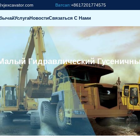
@xjexcavator.com
Ватсап:
+8617201774575
бычай
Услуга
Новости
Связаться С Нами
 Малый Гидравлический Гусеничны