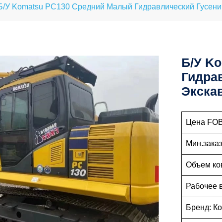
Б/у Komatsu PC130 Средний Малый Гидравлический Гусени
Б/у K
Гидра
Экска
Цена FOB:
Мин.заказ
Объем ков
Рабочее 
Бренд: К