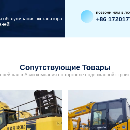
позвони нам в л
+86 172017
я обслуживания экскаватора.
аней!
Сопутствующие Товары
упнейшая в Азии компания по торговле подержанной строит