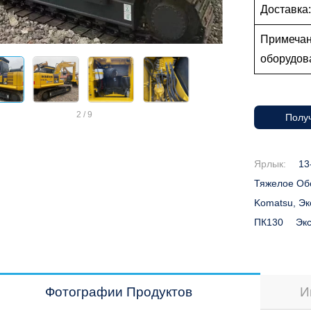
Доставка
Примечан
оборудо
2
/
9
Получ
Ярлык:
13
Тяжелое Об
Komatsu, Эк
ПК130
Экс
Фотографии Продуктов
И