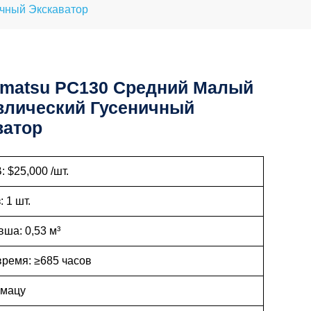
чный Экскаватор
omatsu PC130 Средний Малый
влический Гусеничный
ватор
 $25,000 /шт.
: 1 шт.
ша: 0,53 м³
время: ≥685 часов
омацу