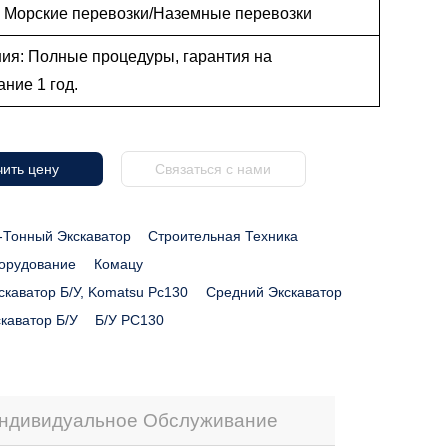
: Морские перевозки/Наземные перевозки
ия: Полные процедуры, гарантия на
вание 1 год.
ить цену
Связаться с нами
-Тонный Экскаватор
Строительная Техника
орудование
Комацу
скаватор Б/у, Komatsu Pc130
Средний Экскаватор
каватор Б/у
Б/у PC130
ндивидуальное Обслуживание