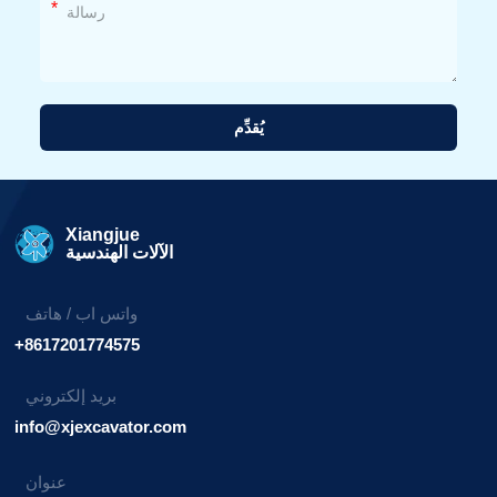
*
يُقدِّم
بديل:
Xiangjue
الآلات الهندسية
واتس اب / هاتف
+8617201774575
بريد إلكتروني
info@xjexcavator.com
عنوان