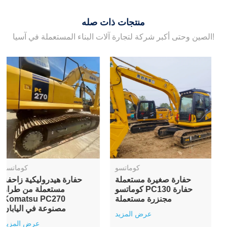
منتجات ذات صله
الصين وحتى أكبر شركة لتجارة آلات البناء المستعملة في آسيا!
كوماتسو
كوماتسو
حفارة زاحفة هيدروليكية
حفارة هيدروليكية زاحفة
مستعملة من طراز
كوماتسو PC240 مستعملة
كوماتسو PC270 متوسطة
سعة 24 طنًا مصنوعة في
الحجم بحالة جيدة
اليابان
عرض المزيد
عرض المزيد