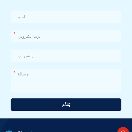
*
*
يُقدِّم
بديل: