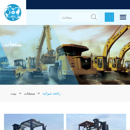
منتجات
رافعة شوكية
منتجات
بيت