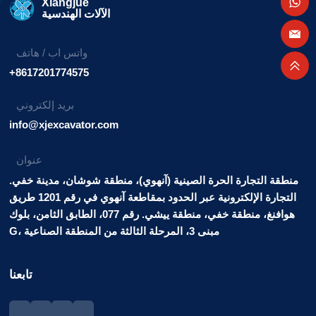
Xiangjue
الآلات الهندسية
واتس اب / هاتف
+8617201774575
بريد إلكتروني
info@xjexcavator.com
عنوان
منطقة التجارة الحرة الصينية (آنهوي)، منطقة شوشان، مدينة خفي.
التجارة الإلكترونية عبر الحدود بمقاطعة آنهوي في رقم 1201 طريق
هوافنغ، منطقة خفي، منطقة ييشي. رقم 077، الطابق الثامن، بلوك
G، مبنى 3، المرحلة الثالثة من المنطقة الصناعية
تابعنا